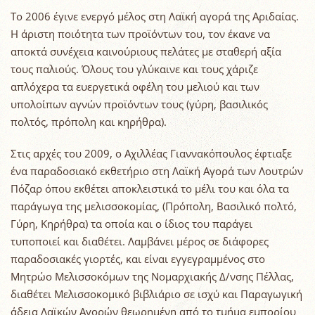
Tο 2006 έγινε ενεργό μέλος στη Λαϊκή αγορά της Αριδαίας.
Η άριστη ποιότητα των προϊόντων του, τον έκανε να
αποκτά συνέχεια καινούριους πελάτες με σταθερή αξία
τους παλιούς. Όλους του γλύκαινε και τους χάριζε
απλόχερα τα ευεργετικά οφέλη του μελιού και των
υπολοίπων αγνών προϊόντων τους (γύρη, βασιλικός
πολτός, πρόπολη και κηρήθρα).
Στις αρχές του 2009, ο Αχιλλέας Γιαννακόπουλος έφτιαξε
ένα παραδοσιακό εκθετήριο στη Λαϊκή Αγορά των Λουτρών
Πόζαρ όπου εκθέτει αποκλειστικά το μέλι του και όλα τα
παράγωγα της μελισσοκομίας, (Πρόπολη, Βασιλικό πολτό,
Γύρη, Κηρήθρα) τα οποία και ο ίδιος του παράγει
τυποποιεί και διαθέτει. Λαμβάνει μέρος σε διάφορες
παραδοσιακές γιορτές, και είναι εγγεγραμμένος στο
Μητρώο Μελισσοκόμων της Νομαρχιακής Δ/νσης Πέλλας,
διαθέτει Μελισσοκομικό βιβλιάριο σε ισχύ και Παραγωγική
άδεια Λαϊκών Αγορών θεωρημένη από το τμήμα εμπορίου