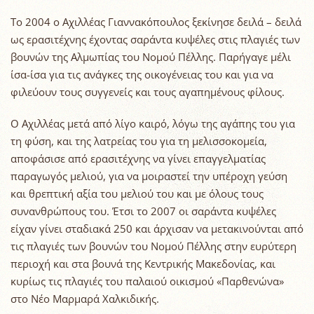
Tο 2004 ο Αχιλλέας Γιαννακόπουλος ξεκίνησε δειλά – δειλά
ως ερασιτέχνης έχοντας σαράντα κυψέλες στις πλαγιές των
βουνών της Αλμωπίας του Νομού Πέλλης. Παρήγαγε μέλι
ίσα-ίσα για τις ανάγκες της οικογένειας του και για να
φιλεύουν τους συγγενείς και τους αγαπημένους φίλους.
Ο Αχιλλέας μετά από λίγο καιρό, λόγω της αγάπης του για
τη φύση, και της λατρείας του για τη μελισσοκομεία,
αποφάσισε από ερασιτέχνης να γίνει επαγγελματίας
παραγωγός μελιού, για να μοιραστεί την υπέροχη γεύση
και θρεπτική αξία του μελιού του και με όλους τους
συνανθρώπους του. Έτσι το 2007 οι σαράντα κυψέλες
είχαν γίνει σταδιακά 250 και άρχισαν να μετακινούνται από
τις πλαγιές των βουνών του Νομού Πέλλης στην ευρύτερη
περιοχή και στα βουνά της Κεντρικής Μακεδονίας, και
κυρίως τις πλαγιές του παλαιού οικισμού «Παρθενώνα»
στο Νέο Μαρμαρά Χαλκιδικής.